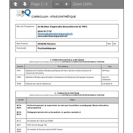
Page
1
/
3
Zoom
100%