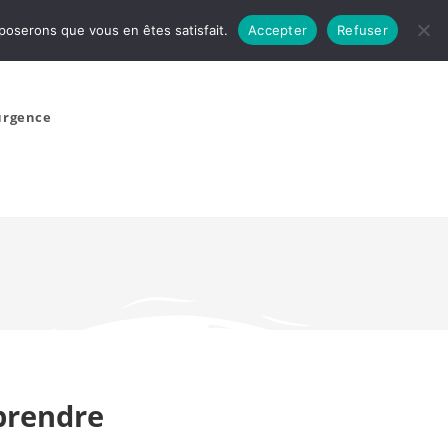
pposerons que vous en êtes satisfait.
Accepter
Refuser
’urgence
prendre